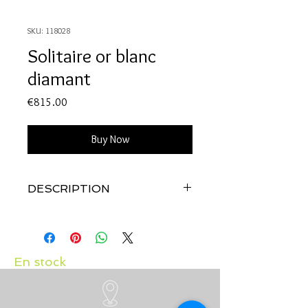
SKU: 118028
Solitaire or blanc
diamant
Price
€815.00
Buy Now
DESCRIPTION
Qualité:
Or blanc 18 carats
Pierre:
Diamant 0.12 carat
En stock