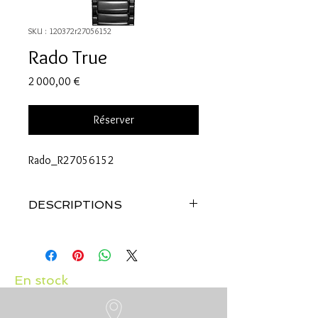
SKU : 120372r27056152
Rado True
Prix
2 000,00 €
Réserver
Rado_R27056152
DESCRIPTIONS
Référence: R27056152
BOÎTIER
Matière : Céramique haute technologie
Glace : Glace saphir.
En stock
Dimension : 40.00 mm
Etanchéité : Etanche à 5 bar