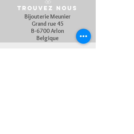
MOUVEMENT ET FONCTIONS
Trouvez nous
Calibre : 763, Mouvement automatique
oscillant assurant une réserve de
Bijouterie Meunier
marche de 80 heures.
Grand rue 45
Fonction : Heures, minutes, secondes et
B-6700 Arlon
date
Belgique
BRACELET
Matière du bracelet : Céramique haute
technologie.
Suivez Nous
Découvrez chaque semaine nos
nouveautés en rejoignant notre
page Facebook et Instagram
CONTACTEZ-NOUS
Pour toute question, n'hésitez
pas à nous contacter !