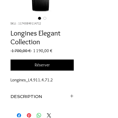
SKU : 117438l49114712
Longines Elegant
Collection
Prix
Prix
 1 700,00 € 
1 190,00 €
original
promotionnel
Réserver
Longines_L4.911.4.71.2
DESCRIPTION
Référence: L4.911.4.71.2
BOÎTIER
Forme : Rond