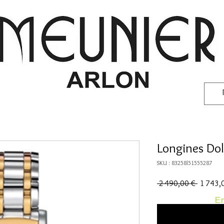
Longines Dol
SKU : 83258l51555287
Prix
 2 490,00 € 
1 743,
original
En