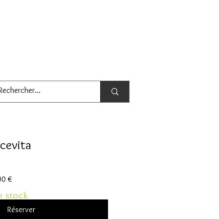
cevita
Prix
00 €
promotionnel
 stock
Réserver