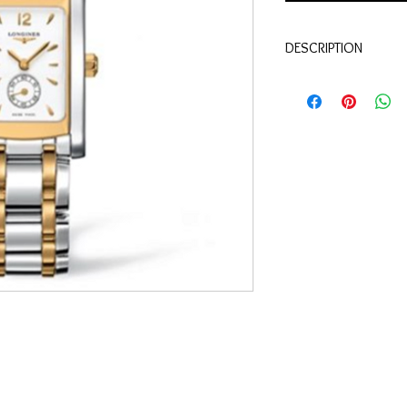
DESCRIPTION
Référence: L5.155.5.28
BOÎTIER
Forme : Rectangulaire
Matière : Acier
Glace : Glace saphir
Dimension : 19.80 X 2
Etanchéité : Etanche à 
CADRAN ET AIGUILLES
Couleur : blanc
Tour d'heures : Chiffr
Aiguilles : Aiguilles jau
MOUVEMENT ET FON
Calibre : L178, Quartz
Fonction : Heures, min
BRACELET
Matière du bracelet : 
Boucle : Avec fermoir d
mécanisme d'ouverture