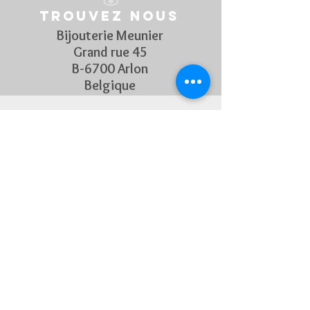
rayures
Trouvez nous
Etanchéité : Etanche à 5 bar.
MOUVEMENT ET FONCTIONS
Bijouterie Meunier
Calibre: Mouvement quartz
Grand rue 45
Fonctions: Heures et minutes.
B-6700 Arlon
BRACELET
Belgique
Matière du bracelet : Acier inoxydable
PVD or jaune
Suivez Nous
Découvrez chaque semaine nos
nouveautés en rejoignant notre
page Facebook et Instagram
CONTACTEZ-NOUS
Pour toute question, n'hésitez
pas à nous contacter !