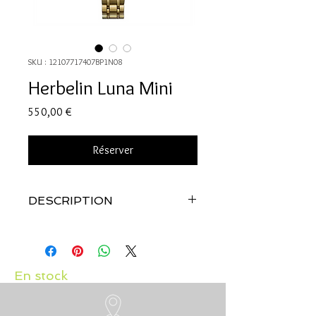
SKU : 12107717407BP1N08
Herbelin Luna Mini
Prix
550,00 €
Réserver
DESCRIPTION
Référence: 17407BP1N08
BOÎTIER
Forme : Carré
Matière : Acier inoxydable PVD or jaune
En stock
Dimension: 18.6 x 20.0 mm
Glace : Glace saphir résistant aux