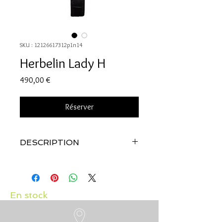
SKU : 12126617312p1n14
Herbelin Lady H
Prix
490,00 €
Réserver
DESCRIPTION
Référence: 17312P1N14
BOÎTIER
Forme : Ronde
Dimensions : 22 mm
En stock
Matière : Acier PVD or jaune
Glace : Glace saphir