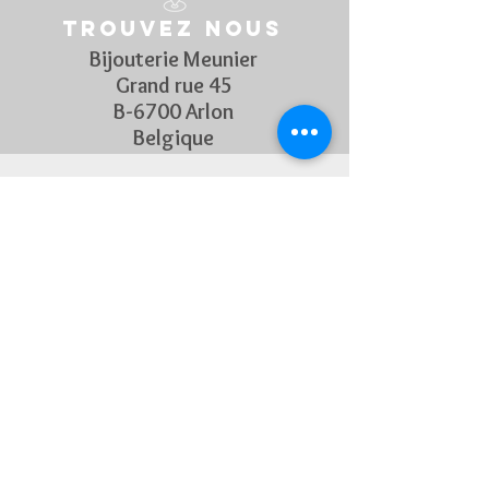
Etanchéité : 5 bar
Trouvez nous
MOUVEMENT ET FONCTIONS
Calibre: Mouvement quartz
Bijouterie Meunier
Fonctions: Heures et minutes.
Grand rue 45
BRACELET
B-6700 Arlon
Matière du bracelet : Cuir
Belgique
Suivez Nous
Découvrez chaque semaine nos
nouveautés en rejoignant notre
page Facebook et Instagram
CONTACTEZ-NOUS
Pour toute question, n'hésitez
pas à nous contacter !