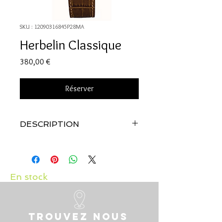
SKU : 12090316845P28MA
Herbelin Classique
Prix
380,00 €
Réserver
DESCRIPTION
Référence: 16845P28MA
BOÎTIER
Forme : Ronde
Matière : Acier inoxydable avec
En stock
revêtement PVD or jaune
Glace : Verre saphir résistant aux
rayures
Trouvez nous
Dimension : 26.00 mm