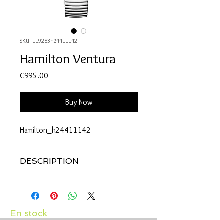
SKU: 119283h24411142
Hamilton Ventura
Price
€995.00
Buy Now
Hamilton_h24411142
DESCRIPTION
Référence: h24411142
BOÎTIER
Matière : Acier inoxydable
En stock