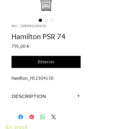
SKU : 120030h52304130
Hamilton PSR 74
Prix
795,00 €
Réserver
Hamilton_H52304130
DESCRIPTION
Référence: H52304130
BOÎTIER
Matière : Acier inoxydable
En stock