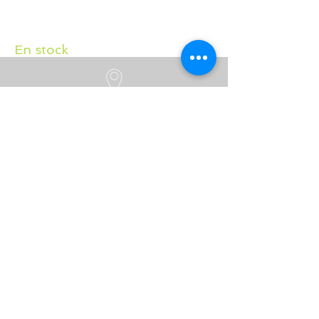
En stock
Trouvez nous
Bijouterie Meunier
Grand rue 45
B-6700 Arlon
Belgique
Suivez Nous
Découvrez chaque semaine nos
nouveautés en rejoignant notre
page Facebook et Instagram