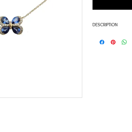
DESCRIPTION
Qualité:
Or jaune 18 c
Pierres:
Saphirs 1.02 c