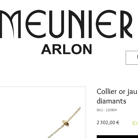
Collier or ja
diamants
SKU : 120804
Prix
2 302,00 €
En