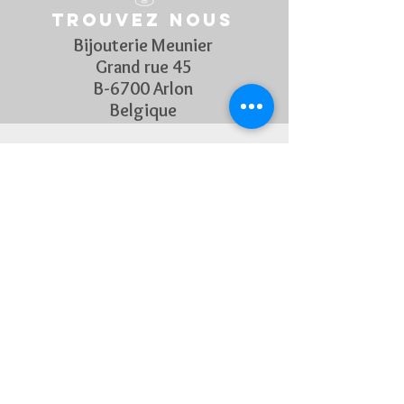
Trouvez nous
Bijouterie Meunier
Grand rue 45
B-6700 Arlon
Belgique
Suivez Nous
Découvrez chaque semaine nos
nouveautés en rejoignant notre
page Facebook et Instagram
CONTACTEZ-NOUS
Pour toute question, n'hésitez
pas à nous contacter !