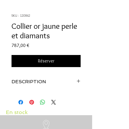
SKU : 120862
Collier or jaune perle
et diamants
Prix
787,00 €
Réserver
DESCRIPTION
Qualité:
Or jaune 18 carats
Pierres:
Perle de culture et diamants
0.02 carats
En stock