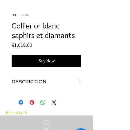
SKU: 119559
Collier or blanc
saphirs et diamants
Price
€1,018.00
Buy Now
DESCRIPTION
Qualité:
Or blanc 18 carats
Pierres:
saphirs 0,18 carat, diamants
0,04 carat
En stock