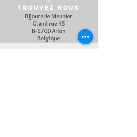
Trouvez nous
Bijouterie Meunier
Grand rue 45
B-6700 Arlon
Belgique
Suivez Nous
Découvrez chaque semaine nos
nouveautés en rejoignant notre
page Facebook et Instagram
CONTACTEZ-NOUS
Pour toute question, n'hésitez
pas à nous contacter !