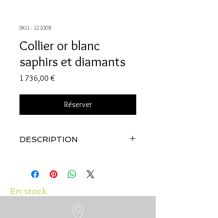
SKU : 121008
Collier or blanc
saphirs et diamants
Prix
1 736,00 €
Réserver
DESCRIPTION
Qualité:
Or blanc 18 carats
Pierres:
Saphirs 0.33 carat et diamants
0.01 carat
En stock