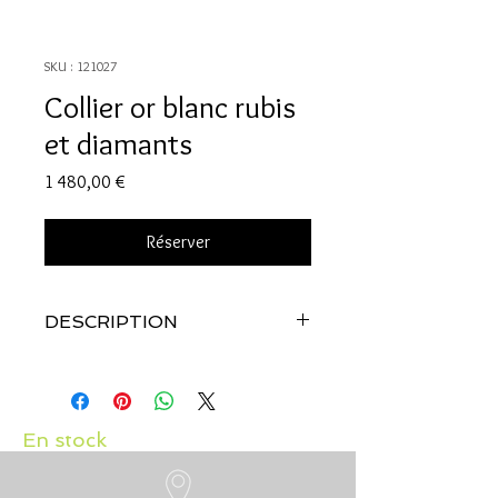
SKU : 121027
Collier or blanc rubis
et diamants
Prix
1 480,00 €
Réserver
DESCRIPTION
Qualité:
Or blanc 18 carats
pierres:
Rubis 0.40 carat et diamants
0.05 carat
En stock