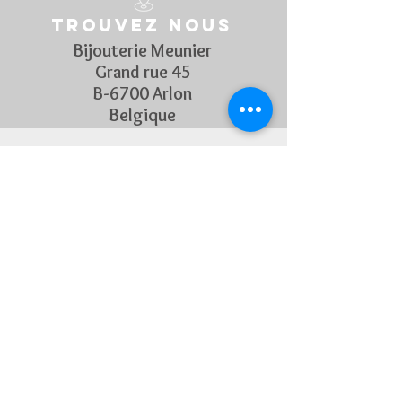
Trouvez nous
Bijouterie Meunier
Grand rue 45
B-6700 Arlon
Belgique
Suivez Nous
Découvrez chaque semaine nos
nouveautés en rejoignant notre
page Facebook et Instagram
CONTACTEZ-NOUS
Pour toute question, n'hésitez
pas à nous contacter !