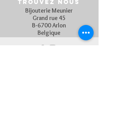
Trouvez nous
Bijouterie Meunier
Grand rue 45
B-6700 Arlon
Belgique
Suivez Nous
Découvrez chaque semaine nos
nouveautés en rejoignant notre
page Facebook et Instagram
CONTACTEZ-NOUS
Pour toute question, n'hésitez
pas à nous contacter !