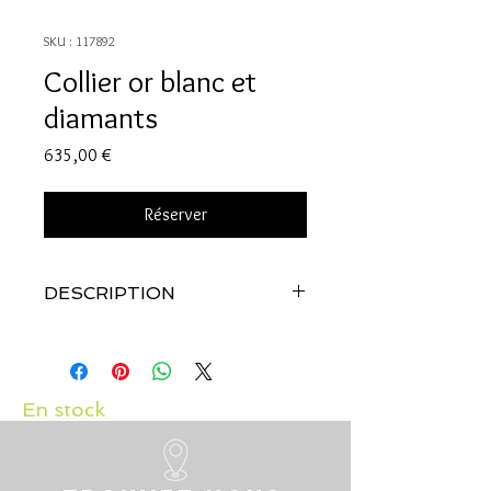
SKU : 117892
Collier or blanc et
diamants
Prix
635,00 €
Réserver
DESCRIPTION
Qualité:
Or blanc 18 carats
Pierres:
Diamant: 0.02 carat
En stock