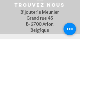
Trouvez nous
Bijouterie Meunier
Grand rue 45
B-6700 Arlon
Belgique
Suivez Nous
Découvrez chaque semaine nos
nouveautés en rejoignant notre
page Facebook et Instagram
CONTACTEZ-NOUS
Pour toute question, n'hésitez
pas à nous contacter !