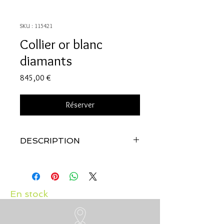
SKU : 115421
Collier or blanc
diamants
Prix
845,00 €
Réserver
DESCRIPTION
Qualité:
Or blanc 18 carats
Pierre:
Diamants: 0.06 carats
Réalisé par nos soins, dans nos ateliers.
En stock