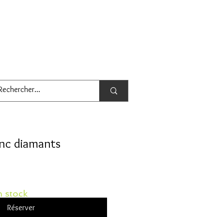
lanc diamants
 stock
Réserver