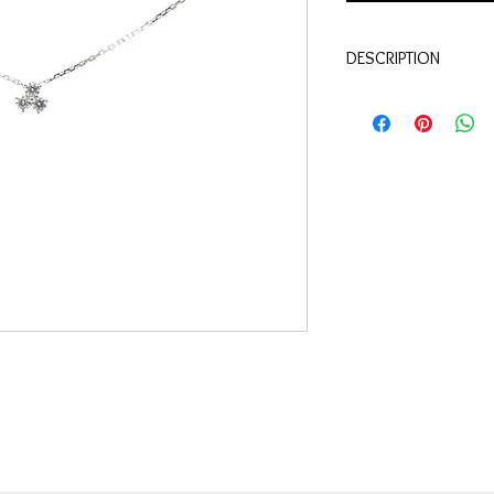
DESCRIPTION
Qualité:
Or blanc 18 c
Pierres:
diamants 0.25