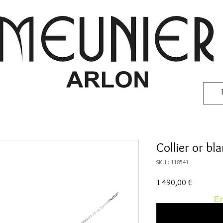
Collier or b
SKU : 118541
Prix
1 490,00 €
En