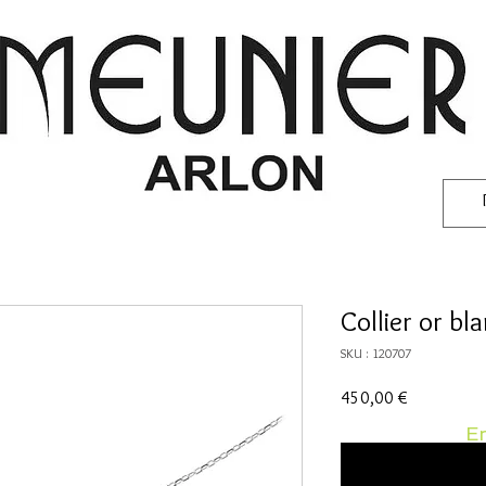
Collier or b
SKU : 120707
Prix
450,00 €
En