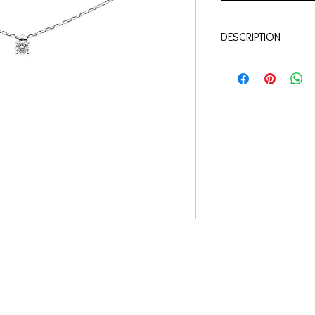
DESCRIPTION
Qualité:
Or blanc 18 c
Pierres:
diamants 0.07