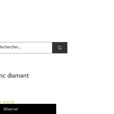
lanc diamant
 stock
Réserver