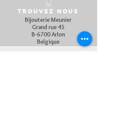
Trouvez nous
Bijouterie Meunier
Grand rue 45
B-6700 Arlon
Belgique
Suivez Nous
Découvrez chaque semaine nos
nouveautés en rejoignant notre
page Facebook et Instagram
CONTACTEZ-NOUS
Pour toute question, n'hésitez