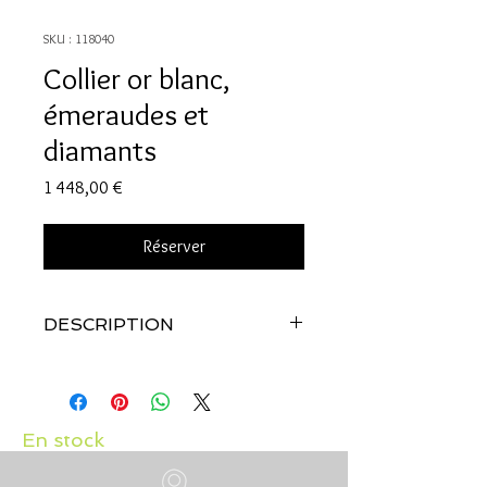
SKU : 118040
Collier or blanc,
émeraudes et
diamants
Prix
1 448,00 €
Réserver
DESCRIPTION
Qualité:
Or blanc 18 carats
Pierres:
Emeraudes 0.25 carat
et
d
iamant: 0.10 carat
En stock