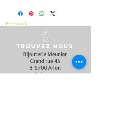
En stock
Trouvez nous
Bijouterie Meunier
Grand rue 45
B-6700 Arlon
Belgique
Suivez Nous
Découvrez chaque semaine nos
nouveautés en rejoignant notre
page Facebook et Instagram