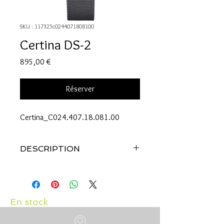
SKU : 117325c0244071808100
Certina DS-2
Prix
895,00 €
Réserver
Certina_C024.407.18.081.00
DESCRIPTION
Référence: C024.407.18.081.00
BOÎTIER
Forme : Rond
Matière : Acier
En stock
Glace : Glace saphir inrayable avec
traitement anti-reflets