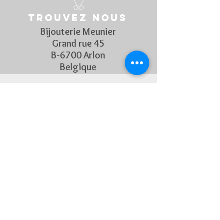
Dimension : 40.00 mm
Trouvez nous
Etanchéité : Etanche à 20 bar
MOUVEMENT ET FONCTIONS
Bijouterie Meunier
Calibre: Mouvement mécanique à
Grand rue 45
remontage automatique Powermatic
B-6700 Arlon
80.611 Nivachron
Belgique
Réserve de marche de 80 heures
Fonctions: Heures, minutes, secondes et
date.
BRACELET
Suivez Nous
Matière du bracelet : synthétique
Découvrez chaque semaine nos
nouveautés en rejoignant notre
page Facebook et Instagram
CONTACTEZ-NOUS
Pour toute question, n'hésitez