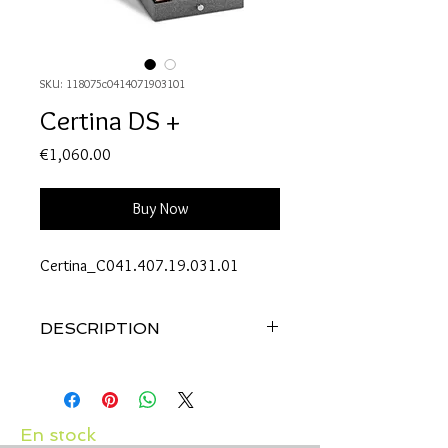
SKU: 118075c0414071903101
Certina DS +
Price
€1,060.00
Buy Now
Certina_C041.407.19.031.01
DESCRIPTION
Référence: C041.407.19.031.01
BOÎTIER
Cadran: Argent
Matière : Acier / Acier revêtement PVD
En stock