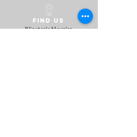
Glace : Glace saphir
Etanchéité : Etanche à 20 bar
MOUVEMENT ET FONCTIONS
Find us
Calibre 80.611
Mouvement mécanique à remontage
Bijouterie Meunier
automatique offrant une réserve de
Grand rue 45
marche de 80 heures. Nivachron
B-6700 Arlon
BRACELET
Belgique
Matière du bracelet : Maille milanaise
Système de changement rapide / Acier
inoxydable 316LCuir
Follow us
On social media to discover every week our novelties !
Contact US
For any questions, feel free to
contact us !