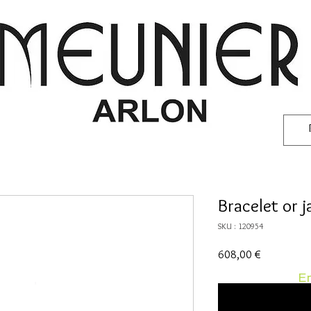
Bracelet or 
SKU : 120954
Prix
608,00 €
En