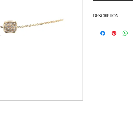
DESCRIPTION
Qualité:
Or jaune 18 c
Pierres:
Diamants 0.08