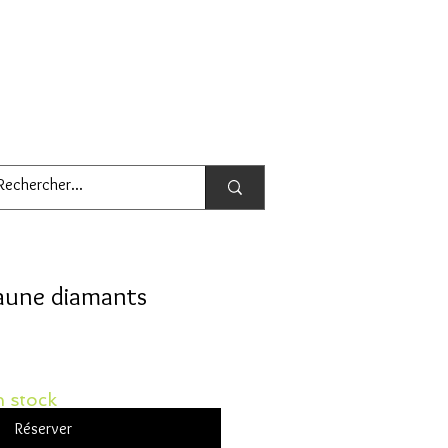
jaune diamants
 stock
Réserver