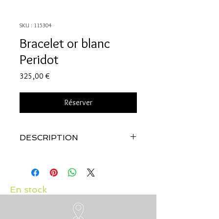
SKU : 115304
Bracelet or blanc
Peridot
Prix
325,00 €
Réserver
DESCRIPTION
Qualité
: Or blanc 18 carats
Pierre:
Peridot 0.20carats
Réalisé par nos soins, dans notre atelier
En stock