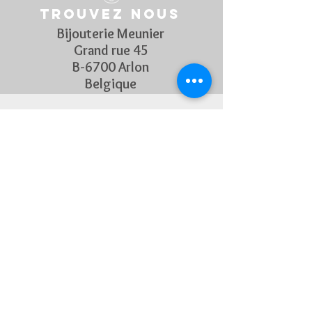
Trouvez nous
Bijouterie Meunier
Grand rue 45
B-6700 Arlon
Belgique
Suivez Nous
Découvrez chaque semaine nos
nouveautés en rejoignant notre
page Facebook et Instagram
CONTACTEZ-NOUS
Pour toute question, n'hésitez
pas à nous contacter !