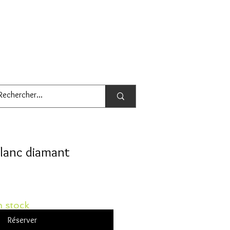
blanc diamant
 stock
Réserver