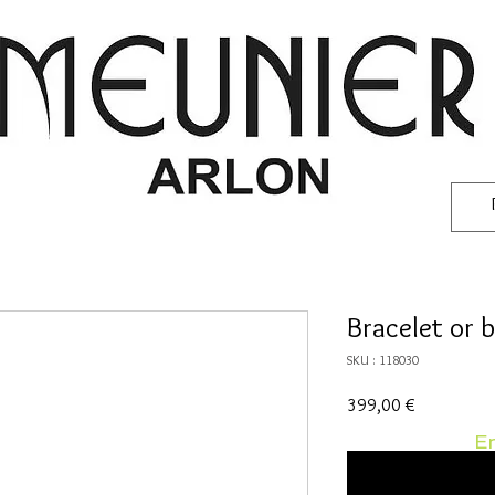
Bracelet or 
SKU : 118030
Prix
399,00 €
En