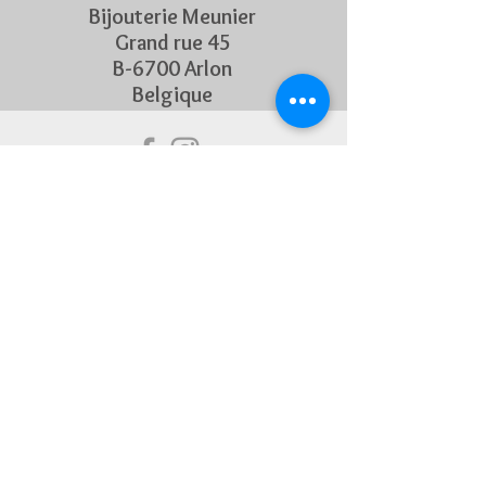
Bijouterie Meunier
Grand rue 45
B-6700 Arlon
Belgique
Suivez Nous
Découvrez chaque semaine nos
nouveautés en rejoignant notre
page Facebook et Instagram
CONTACTEZ-NOUS
Pour toute question, n'hésitez
pas à nous contacter !
+32 63 22 55 45