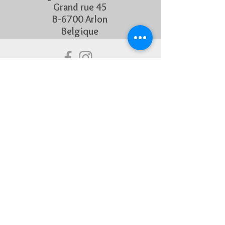
Grand rue 45
B-6700 Arlon
Belgique
Suivez Nous
Découvrez chaque semaine nos
nouveautés en rejoignant notre
page Facebook et Instagram
CONTACTEZ-NOUS
Pour toute question, n'hésitez
pas à nous contacter !
+32 63 22 55 45
infos@bijouteriemeunier.be