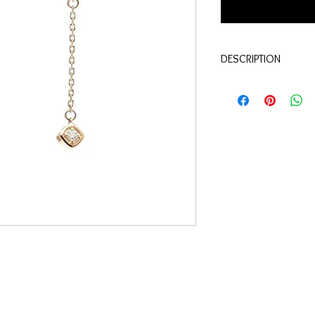
DESCRIPTION
Qualité:
Or rose 18 ca
Pierres:
Diamants 0.06