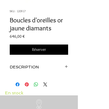
SKU : 120917
Boucles d'oreilles or
jaune diamants
Prix
646,00 €
Réserver
DESCRIPTION
Qualité:
Or jaune 18 carats
Pierres:
Diamants 0.13 carat
En stock