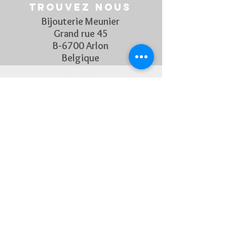
Trouvez nous
Bijouterie Meunier
Grand rue 45
B-6700 Arlon
Belgique
Suivez Nous
Découvrez chaque semaine nos
nouveautés en rejoignant notre
page Facebook et Instagram
CONTACTEZ-NOUS
Pour toute question, n'hésitez
pas à nous contacter !