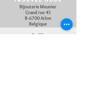
Trouvez nous
Bijouterie Meunier
Grand rue 45
B-6700 Arlon
Belgique
Suivez Nous
Découvrez chaque semaine nos
nouveautés en rejoignant notre
page Facebook et Instagram
CONTACTEZ-NOUS
Pour toute question, n'hésitez
pas à nous contacter !
+32 63 22 55 45