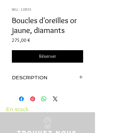
SKU : 118553
Boucles d'oreilles or
jaune, diamants
Prix
275,00 €
Réserver
DESCRIPTION
Qualité:
Or jaune 18 carats
Pierres:
Diamants 0.02 carat
En stock