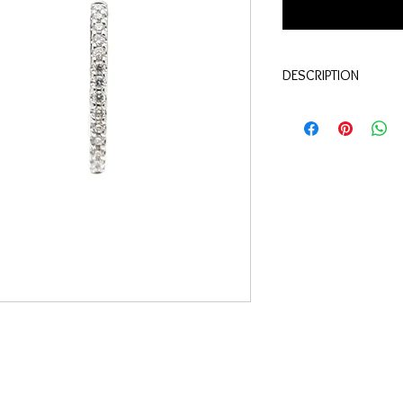
DESCRIPTION
Qualité:
Or blanc 18 c
Pierres:
Diamants 0.14