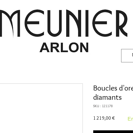
Boucles d'ore
diamants
SKU : 121178
Prix
1 219,00 €
En