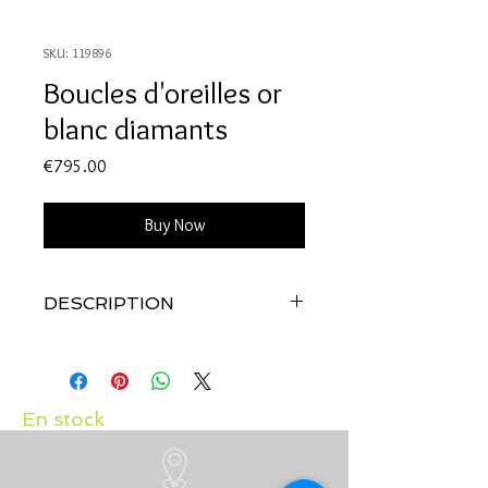
SKU: 119896
Boucles d'oreilles or
blanc diamants
Price
€795.00
Buy Now
DESCRIPTION
Qualité:
Or blanc 18 carats
Pierres:
Diamants: 0.08 carat
En stock