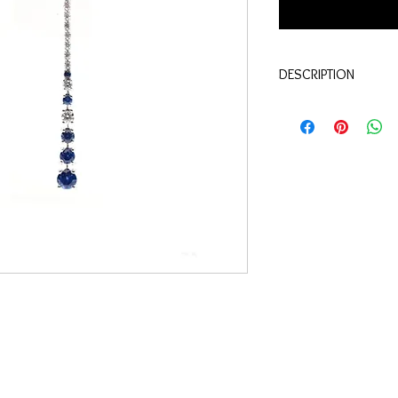
DESCRIPTION
Qualité:
Or blanc 18 c
Pierres:
saphirs 0.79 c