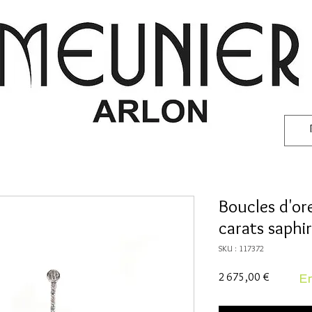
Boucles d'ore
carats saphi
SKU : 117372
Prix
2 675,00 €
En