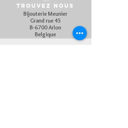
Trouvez nous
Bijouterie Meunier
Grand rue 45
B-6700 Arlon
Belgique
Suivez Nous
Découvrez chaque semaine nos
nouveautés en rejoignant notre
page Facebook et Instagram
CONTACTEZ-NOUS
Pour toute question, n'hésitez
pas à nous contacter !