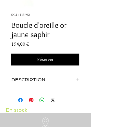
SKU : 115490
Boucle d'oreille or
jaune saphir
Prix
194,00 €
Réserver
DESCRIPTION
Qualité:
Or jaune et or blanc 18 carats
Pierres:
Saphir
En stock