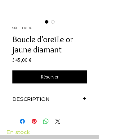
SKU : 116189
Boucle d'oreille or
jaune diamant
Prix
545,00 €
Réserver
DESCRIPTION
Qualité:
Or jaune 18 carats
Pierres:
Diamants: 2 x 0.06 carats
Existe avec différentes tailles de
diamants.
En stock