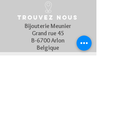
Trouvez nous
Bijouterie Meunier
Grand rue 45
B-6700 Arlon
Belgique
Suivez Nous
Découvrez chaque semaine nos
nouveautés en rejoignant notre
page Facebook et Instagram
CONTACTEZ-NOUS
Pour toute question, n'hésitez