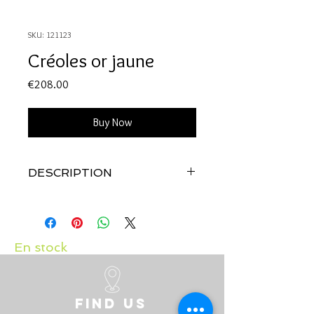
SKU: 121123
Créoles or jaune
Price
€208.00
Buy Now
DESCRIPTION
Qualité:
Or jaune 18 carats
En stock
Find us