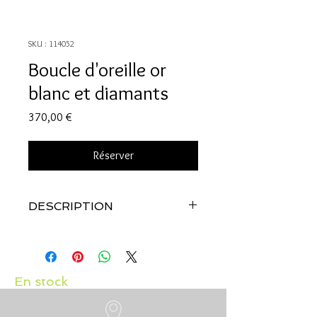
SKU : 114052
Boucle d'oreille or
blanc et diamants
Prix
370,00 €
Réserver
DESCRIPTION
Qualité:
Or blanc 18 carats
Pierres:
Diamants: 0.04 carats
En stock