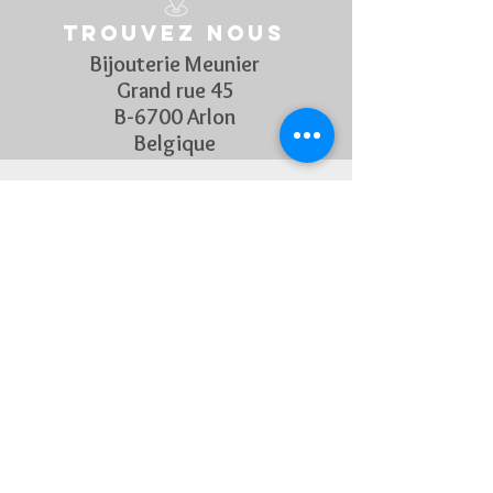
Trouvez nous
Bijouterie Meunier
Grand rue 45
B-6700 Arlon
Belgique
Suivez Nous
Découvrez chaque semaine nos
nouveautés en rejoignant notre
page Facebook et Instagram
CONTACTEZ-NOUS
Pour toute question, n'hésitez
pas à nous contacter !