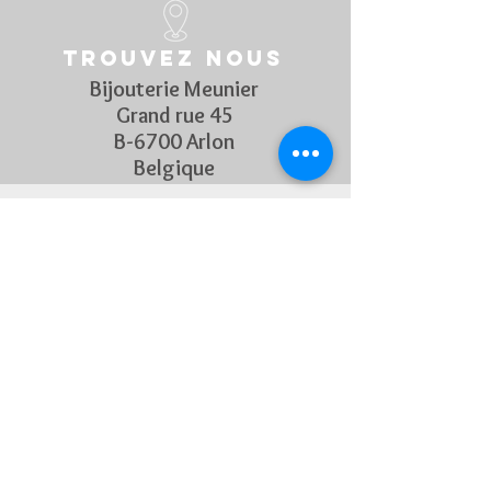
Trouvez nous
Bijouterie Meunier
Grand rue 45
B-6700 Arlon
Belgique
Suivez Nous
Découvrez chaque semaine nos
nouveautés en rejoignant notre
page Facebook et Instagram
CONTACTEZ-NOUS
Pour toute question, n'hésitez