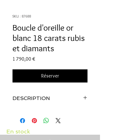
SKU : 87688
Boucle d'oreille or
blanc 18 carats rubis
et diamants
Prix
1 790,00 €
Réserver
DESCRIPTION
Qualité:
Or blanc 18 carats
Pierres:
Diamants 0.15 carats et rubis
0.60 carats
En stock