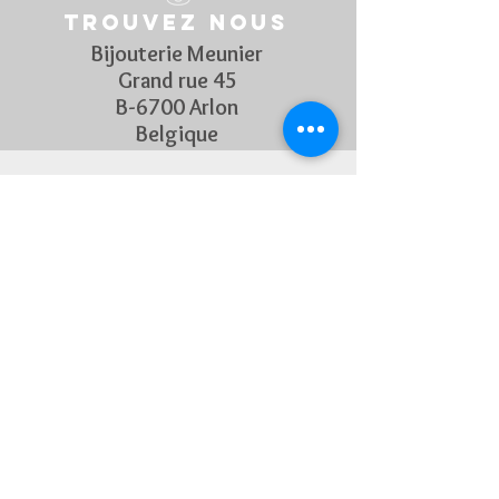
Trouvez nous
Bijouterie Meunier
Grand rue 45
B-6700 Arlon
Belgique
Suivez Nous
Découvrez chaque semaine nos
nouveautés en rejoignant notre
page Facebook et Instagram
CONTACTEZ-NOUS
Pour toute question, n'hésitez
pas à nous contacter !