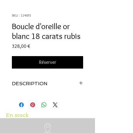
SKU : 114695
Boucle d'oreille or
blanc 18 carats rubis
Prix
328,00 €
Réserver
DESCRIPTION
Qualité:
Or blanc 18 carats
Pierres:
Diamants 0.02 carats et rubis:
0.26 carats
En stock