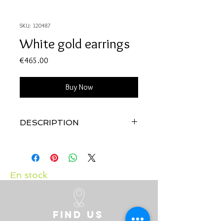
SKU: 120487
White gold earrings
Price
€465.00
Buy Now
DESCRIPTION
Qualité:
Or blanc 18 carats
Pierres:
Diamants: 2 x 0.07 carat
Disponibles dans d'autres tailles de
diamants
En stock
Find us