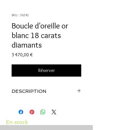
SKU : 56242
Boucle d'oreille or
blanc 18 carats
diamants
Prix
3 470,00 €
Réserver
DESCRIPTION
Qualité:
Or blanc 18 carats
Pierres:
Multi-diamants: 1.40 carats
En stock