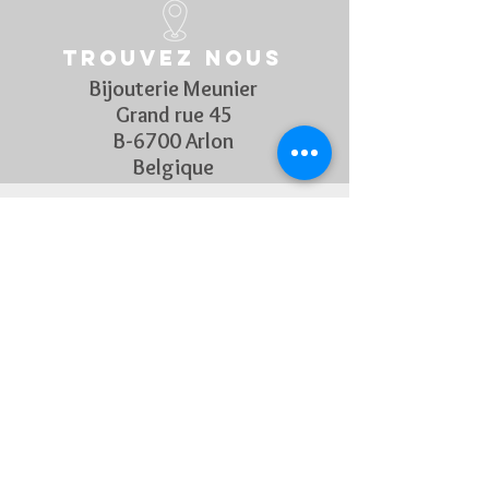
Trouvez nous
Bijouterie Meunier
Grand rue 45
B-6700 Arlon
Belgique
Suivez Nous
Découvrez chaque semaine nos
nouveautés en rejoignant notre
page Facebook et Instagram
CONTACTEZ-NOUS
Pour toute question, n'hésitez