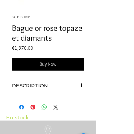
SKU: 121004
Bague or rose topaze
et diamants
Price
€1,970.00
Buy Now
DESCRIPTION
Qualité:
Or rose 18 carats
Pierres:
Topaze 1.43 carats et diamants
0.17 carat
En stock