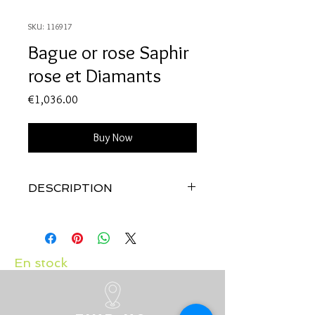
SKU: 116917
Bague or rose Saphir
rose et Diamants
Price
€1,036.00
Buy Now
DESCRIPTION
Qualité:
Or rose 18 carats
Pierres:
saphir rose 0.55 carat,
diamants 0.05 carat
En stock