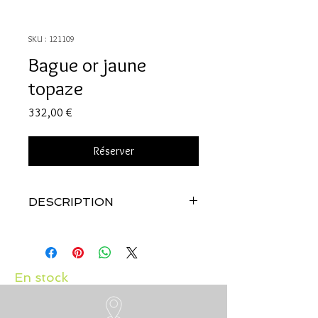
SKU : 121109
Bague or jaune
topaze
Prix
332,00 €
Réserver
DESCRIPTION
Qualité:
Or jaune 18 carats
Pierre:
Topaze
En stock