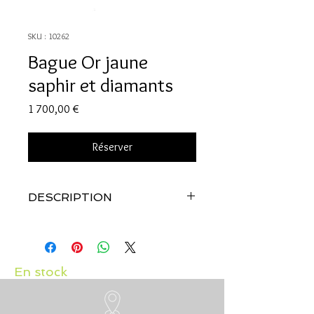
SKU : 10262
Bague Or jaune
saphir et diamants
Prix
1 700,00 €
Réserver
DESCRIPTION
Qualité:
Or jaune 18 carats
Pierres:
diamants et
saphir
En stock