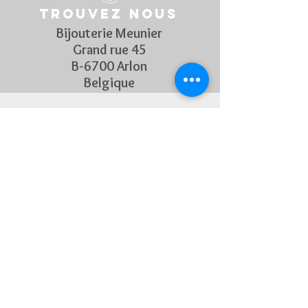
Trouvez nous
Bijouterie Meunier
Grand rue 45
B-6700 Arlon
Belgique
Suivez Nous
Découvrez chaque semaine nos
nouveautés en rejoignant notre
page Facebook et Instagram
CONTACTEZ-NOUS
Pour toute question, n'hésitez
pas à nous contacter !