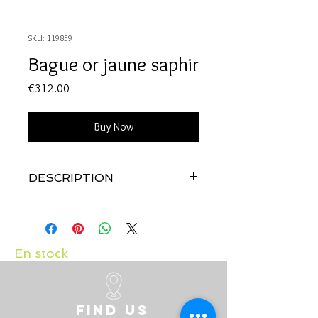
SKU: 119859
Bague or jaune saphir
Price
€312.00
Buy Now
DESCRIPTION
Qualité:
Or jaune 18 carats
Pierre:
Saphir
En stock
Find us