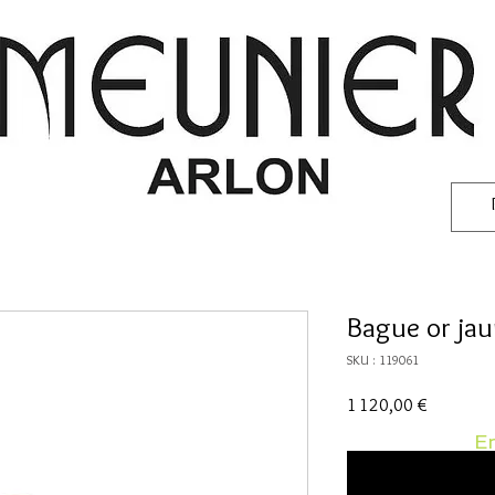
Bague or jau
SKU : 119061
Prix
1 120,00 €
En