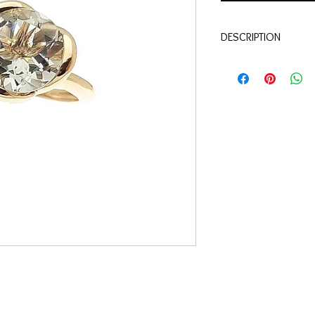
DESCRIPTION
Qualité:
Or jaune 18 c
Pierre:
Quartz vert 3.5