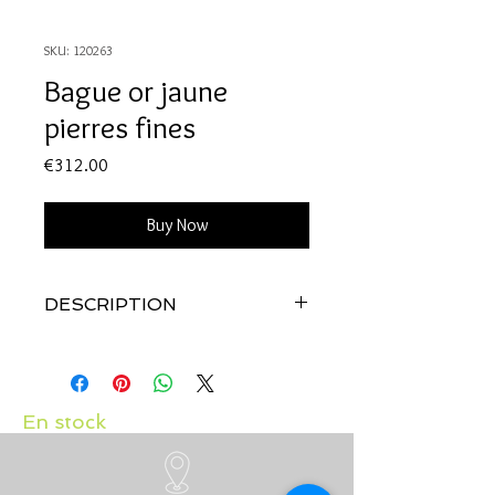
SKU: 120263
Bague or jaune
pierres fines
Price
€312.00
Buy Now
DESCRIPTION
Qualité:
Or jaune 18 carats
Pierres:
Péridot, topaze et améthyste
En stock