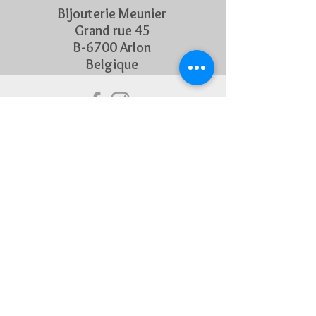
Bijouterie Meunier
Grand rue 45
B-6700 Arlon
Belgique
Suivez Nous
Découvrez chaque semaine nos
nouveautés en rejoignant notre
page Facebook et Instagram
CONTACTEZ-NOUS
Pour toute question, n'hésitez
pas à nous contacter !
+32 63 22 55 45