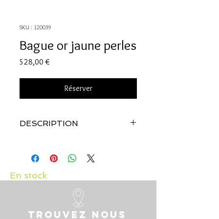
SKU : 120039
Bague or jaune perles
Prix
528,00 €
Réserver
DESCRIPTION
Qualité:
Or jaune 18 carats
Pierres:
Perles de culture
En stock
Trouvez nous